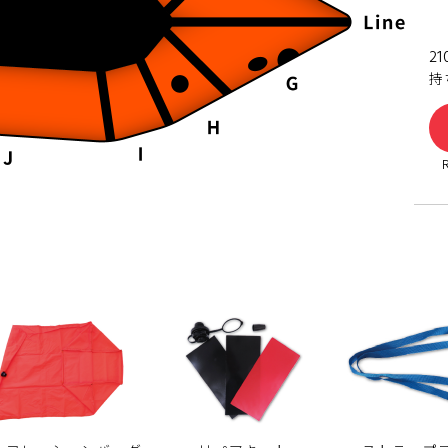
21
持
Fo
C