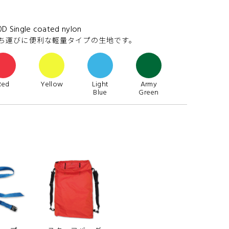
0D Single coated nylon
ち運びに便利な軽量タイプの生地です。
Red
Yellow
Light
Army
Blue
Green
rest
Digital
Land
amo
Camo
Camo